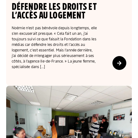
COLLECTEZ DES DONS
COMPRENDRE LE MAL-LOGEMENT
NOS AMIS, PARRAINS ET MARRAINES
ACCUEILLIR, ACCOMPAGNER, LOGER
DÉFENDRE LES DROITS ET
S’ENGAGER AUTREMENT
PARTENARIATS ENTREPRISES
RAPPORTS SUR L’ÉTAT DU MAL-LOGEMENT
L’ACCÈS AU LOGEMENT
NOS FONDATIONS ABRITÉES
SOUTENIR L’ENGAGEMENT DES HABITANTS
FAIRE UN DON IFI
RÉDUCTIONS FISCALES
NOS ÉVÉNEMENTS
DÉFENDRE L’ACCÈS AUX DROITS
Noëmie n’est pas bénévole depuis longtemps, elle
s’en excuserait presque. « Cela fait un an, j’ai
NOUS REJOINDRE
DONNER LES MOYENS D’AGIR
toujours suivi ce que faisait la Fondation dans les
médias car défendre les droits et l’accès au
logement, c’est essentiel. Mais l’année dernière,
j’ai décidé de m’engager plus sérieusement à ses
côtés, à l’agence Ile-de-France. » La jeune femme,
spécialisée dans […]