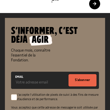
S’INFORMER, C’EST
DÉJÀ
AGIR
Chaque mois, connaître
l'essentiel de la
Fondation.
EMAIL
S'abonner
J'accepte l'utilisation de pixels de suivi à des fins de mesure
d'audience et de performance.
Vous acceptez que cette adresse de messagerie soit utilisée par