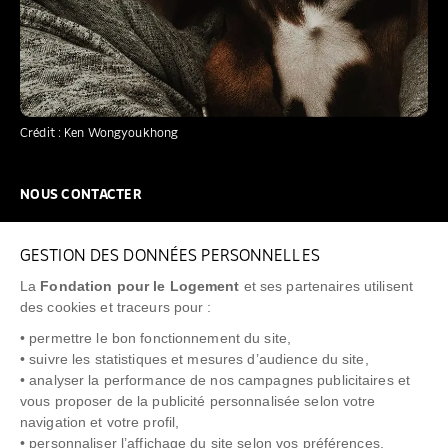
Crédit : Ken Wongyoukhong
NOUS CONTACTER
NOUS REJOINDRE
GESTION DES DONNÉES PERSONNELLES
FAQ
La
Fondation pour le Logement
et ses partenaires utilisent
NEWSLETTER
des cookies et traceurs pour :
• permettre le bon fonctionnement du site,
• suivre les statistiques et mesures d’audience du site,
• analyser la performance de nos campagnes publicitaires et
vous proposer de la publicité personnalisée selon votre
"Allô Prévention Expulsion"
0805 299 049
navigation et votre profil,
• personnaliser l’affichage du site selon vos préférences,