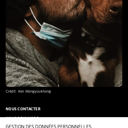
Crédit : Ken Wongyoukhong
NOUS CONTACTER
NOUS REJOINDRE
GESTION DES DONNÉES PERSONNELLES