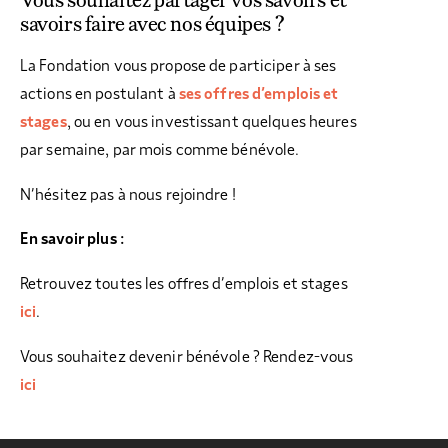
COLLECTEZ DES DONS
COMPRENDRE LE MAL-LOGEMENT
NOS AMIS, PARRAINS ET MARRAINES
ACCUEILLIR, ACCOMPAGNER, LOGER
savoirs faire avec nos équipes ?
S’ENGAGER AUTREMENT
PARTENARIATS ENTREPRISES
RAPPORTS SUR L’ÉTAT DU MAL-LOGEMENT
NOS FONDATIONS ABRITÉES
SOUTENIR L’ENGAGEMENT DES HABITANTS
FAIRE UN DON IFI
La Fondation vous propose de participer à ses
RÉDUCTIONS FISCALES
NOS ÉVÉNEMENTS
DÉFENDRE L’ACCÈS AUX DROITS
actions en postulant à
ses offres d’emplois et
NOUS REJOINDRE
DONNER LES MOYENS D’AGIR
stages
, ou en vous investissant quelques heures
par semaine, par mois comme bénévole.
N’hésitez pas à nous rejoindre !
En savoir plus :
Retrouvez toutes les offres d’emplois et stages
ici
.
Vous souhaitez devenir bénévole ? Rendez-vous
ici