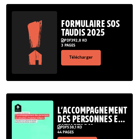
FORMULAIRE SOS
TAUDIS 2025
PDF
392,8 KO
3 PAGES
Télécharger
L’ACCOMPAGNEMENT
DES PERSONNES EN
SITUATION
PDF
538,1 KO
44 PAGES
D’HABITAT INDIGNE