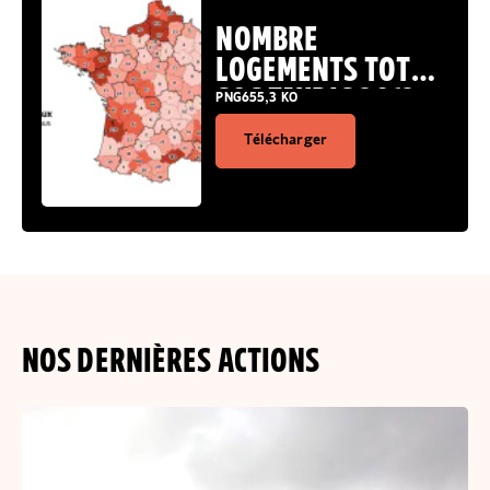
NOMBRE
LOGEMENTS TOTAL
SOS TAUDIS 2012-
PNG
655,3 KO
2024
Télécharger
NOS DERNIÈRES ACTIONS