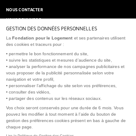
NOUS CONTACTER
NOUS REJOINDRE
GESTION DES DONNÉES PERSONNELLES
FAQ
La
Fondation pour le Logement
et ses partenaires utilisent
NEWSLETTER
des cookies et traceurs pour :
• permettre le bon fonctionnement du site,
• suivre les statistiques et mesures d’audience du site,
• analyser la performance de nos campagnes publicitaires et
vous proposer de la publicité personnalisée selon votre
"Allô Prévention Expulsion"
0805 299 049
navigation et votre profil,
• personnaliser l’affichage du site selon vos préférences,
• consulter des vidéos,
• partager des contenus sur les réseaux sociaux.
Vos choix seront conservés pour une durée de 6 mois. Vous
pouvez les modifier à tout moment à l’aide du bouton de
gestion des préférences cookies présent en bas à gauche de
chaque page.
NOTICE LÉGALE
POLITIQUE DE PROTECTION DES DONNÉES
Lire la Politique de Gestion des Cookies