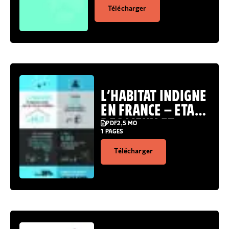
Télécharger
L’HABITAT INDIGNE
EN FRANCE – ETAT
DES LIEUX ET
PDF
2,5 MO
1 PAGES
CONSÉQUENCES
Télécharger