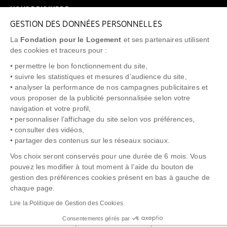
NOUS REJOINDRE
GESTION DES DONNÉES PERSONNELLES
FAQ
La
Fondation pour le Logement
et ses partenaires utilisent
NEWSLETTER
des cookies et traceurs pour :
• permettre le bon fonctionnement du site,
• suivre les statistiques et mesures d’audience du site,
• analyser la performance de nos campagnes publicitaires et
vous proposer de la publicité personnalisée selon votre
"Allô Prévention Expulsion"
0805 299 049
navigation et votre profil,
• personnaliser l’affichage du site selon vos préférences,
• consulter des vidéos,
• partager des contenus sur les réseaux sociaux.
Vos choix seront conservés pour une durée de 6 mois. Vous
pouvez les modifier à tout moment à l’aide du bouton de
gestion des préférences cookies présent en bas à gauche de
chaque page.
NOTICE LÉGALE
POLITIQUE DE PROTECTION DES DONNÉES
Lire la Politique de Gestion des Cookies
POLITIQUE COOKIES
CRÉDITS
Consentements gérés par