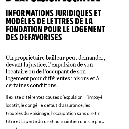
COLLECTEZ DES DONS
COMPRENDRE LE MAL-LOGEMENT
NOS AMIS, PARRAINS ET MARRAINES
ACCUEILLIR, ACCOMPAGNER, LOGER
S’ENGAGER AUTREMENT
PARTENARIATS ENTREPRISES
RAPPORTS SUR L’ÉTAT DU MAL-LOGEMENT
INFORMATIONS JURIDIQUES ET
NOS FONDATIONS ABRITÉES
SOUTENIR L’ENGAGEMENT DES HABITANTS
FAIRE UN DON IFI
MODÈLES DE LETTRES DE LA
RÉDUCTIONS FISCALES
NOS ÉVÉNEMENTS
DÉFENDRE L’ACCÈS AUX DROITS
FONDATION POUR LE LOGEMENT
NOUS REJOINDRE
DONNER LES MOYENS D’AGIR
DES DEFAVORISES
Un propriétaire bailleur peut demander,
devant la justice, l’expulsion de son
locataire ou de l’occupant de son
logement pour différentes raisons et à
certaines conditions.
Il existe différentes causes d’expulsion : l’impayé
locatif, le congé, le défaut d’assurance, les
troubles du voisinage, l’occupation sans droit ni
titre et la perte du droit au maintien dans le parc