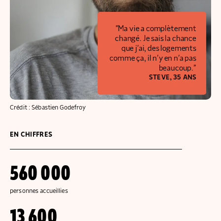
“Ma vie a complètement
changé. Je sais la chance
que j’ai, des logements
comme ça, il n’y en n’a pas
beaucoup.”
STEVE,
35 ANS
Crédit : Sébastien Godefroy
EN CHIFFRES
560 000
personnes accueillies
13 600