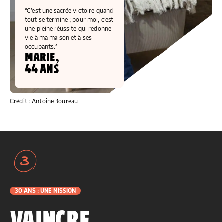
“C’est une sacrée victoire quand
tout se termine ; pour moi, c’est
une pleine réussite qui redonne
vie à ma maison et à ses
occupants.”
MARIE,
44 ANS
Crédit : Antoine Boureau
3
30 ANS : UNE MISSION
VAINCRE