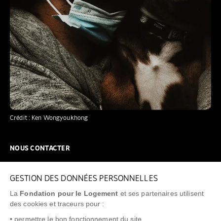
Crédit : Ken Wongyoukhong
NOUS CONTACTER
NOUS REJOINDRE
GESTION DES DONNÉES PERSONNELLES
FAQ
La
Fondation pour le Logement
et ses partenaires utilisent
NEWSLETTER
des cookies et traceurs pour :
• permettre le bon fonctionnement du site,