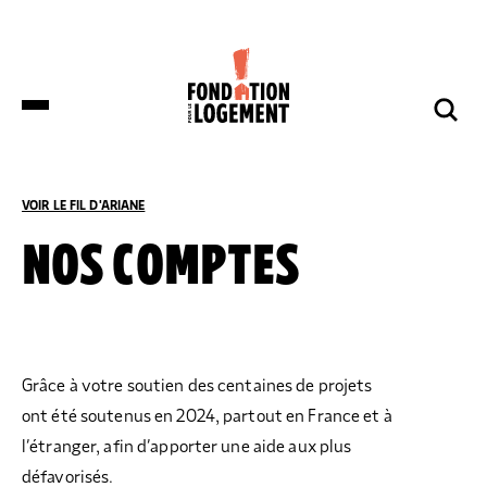
LA FONDATION
NOS COMBATS
COMPRENDRE
NOUS SOUTENIR
ET S’INFORMER
VOIR LE FIL D'ARIANE
ACCUEIL
LA FONDATION
NOS COMPTES
DES DÉPUTÉS DE HUIT GROUPES
NOTRE ORGANISATION
IMPACTS ET SUCCÈS
NOUS SOUTENIR
POLITIQUES DÉPOSENT UNE
PROPOSITION DE LOI SUR LES
LOGEMENTS BOUILLOIRES INITIÉE PAR
LA FONDATION POUR LE LOGEMENT
NOTRE ORGANISATION
IMPACTS ET SUCCÈS
Grâce à votre soutien des centaines de projets
DONNER
NOS ACTUALITÉS
ont été soutenus en 2024, partout en France et à
NOS IMPLANTATIONS RÉGIONALES
PRODUIRE DU LOGEMENT SOCIAL
DON RÉGULIER
l’étranger, afin d’apporter une aide aux plus
TRANSMETTRE SON PATRIMOINE
NOS PUBLICATIONS
NOS COMPTES
LUTTER CONTRE L’HABITAT INDIGNE
DON PONCTUEL
défavorisés.
PHILANTHROPIE