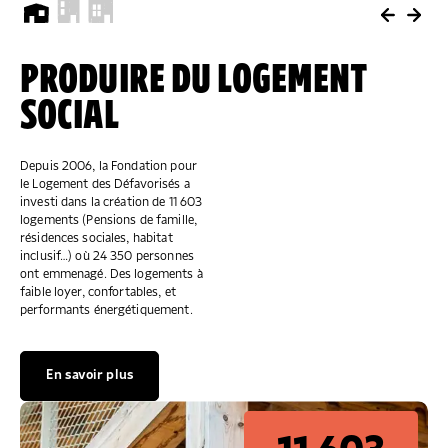
PRODUIRE DU LOGEMENT
"ALLÔ PRÉVENTION
ACCUEILLIR,
SOCIAL
EXPULSION"
ACCOMPAGNER, LOGER
Depuis 2006, la Fondation pour
Pour informer, conseiller et
Depuis 2006, la Fondation pour
le Logement des Défavorisés a
orienter ceux qui en ont besoin.
le Logement des Défavorisés a
investi dans la création de 11 603
Si vous êtes en difficulté : 0805
financé 138 accueils de jour
logements (Pensions de famille,
299 049 ou
partout en France qui accueillent,
résidences sociales, habitat
contactape@fondationpourlelogement.fr
accompagnent et orientent vers
.
inclusif…) où 24 350 personnes
le logement les personnes les
ont emmenagé. Des logements à
plus démunies.
faible loyer, confortables, et
Nous contacter
performants énergétiquement.
En savoir plus
1 300
En savoir plus
560
appelants par an