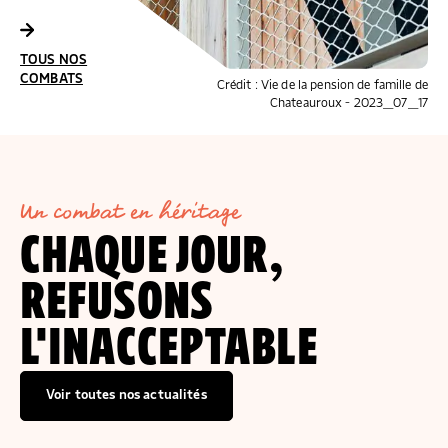
COMBATS
TOUS NOS
COMBATS
Crédit : Pierre Faure
TOUS NOS
COMBATS
Crédit : Vie de la pension de famille de
Chateauroux - 2023_07_17
Un combat en héritage
CHAQUE JOUR,
REFUSONS
L'INACCEPTABLE
Voir toutes nos actualités