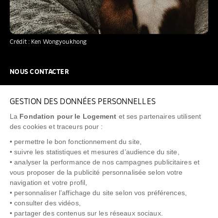
Crédit : Ken Wongyoukhong
NOUS CONTACTER
NOUS REJOINDRE
GESTION DES DONNÉES PERSONNELLES
FAQ
La
Fondation pour le Logement
et ses partenaires utilisent
NEWSLETTER
des cookies et traceurs pour :
• permettre le bon fonctionnement du site,
• suivre les statistiques et mesures d’audience du site,
• analyser la performance de nos campagnes publicitaires et
vous proposer de la publicité personnalisée selon votre
"Allô Prévention Expulsion"
0805 299 049
navigation et votre profil,
• personnaliser l’affichage du site selon vos préférences,
• consulter des vidéos,
• partager des contenus sur les réseaux sociaux.