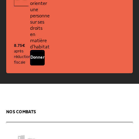
orienter
une
personne
sur ses
droits
en
matière
8.75
€
d'habitat
après
réduction
Donner
fiscale
NOS COMBATS