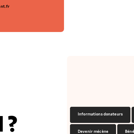
nt.fr
Informations donateurs
 ?
Devenir mécène
Béné