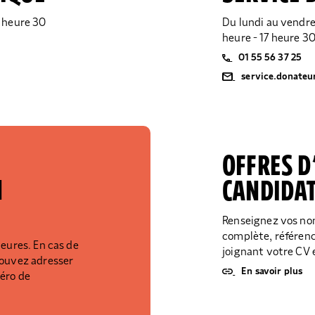
7 heure 30
Du lundi au vendred
heure - 17 heure 3
01 55 56 37 25
service.donateu
OFFRES D
N
CANDIDA
Renseignez vos no
complète, référence
heures. En cas de
joignant votre CV 
pouvez adresser
En savoir plus
méro de