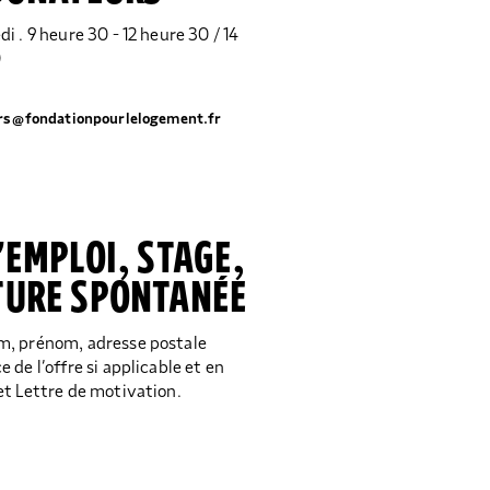
i . 9 heure 30 - 12 heure 30 / 14
0
rs@fondationpourlelogement.fr
’EMPLOI, STAGE,
TURE SPONTANÉE
m, prénom, adresse postale
 de l’offre si applicable et en
et Lettre de motivation.