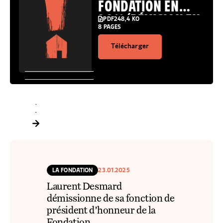
FONDATION EN
2011 (RÉVISION EN
PDF
248,4 KO
8 PAGES
COURS)
Télécharger
LE CONSEIL D’ADMINISTRATION
LA DIRECTION DES ÉQUIPES
LA PRÉSIDENTE
LA FONDATION
23.01.2025
Laurent Desmard
démissionne de sa fonction de
président d’honneur de la
Fondation