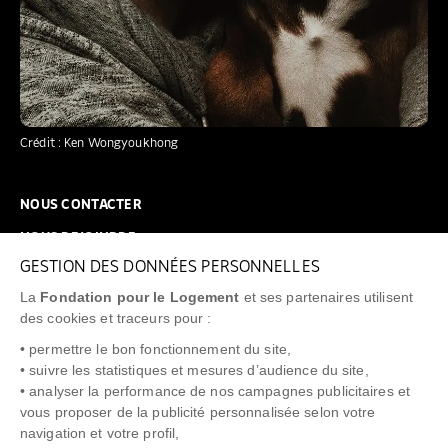
Crédit : Ken Wongyoukhong
NOUS CONTACTER
NOUS REJOINDRE
GESTION DES DONNÉES PERSONNELLES
FAQ
La
Fondation pour le Logement
et ses partenaires utilisent
NEWSLETTER
des cookies et traceurs pour :
• permettre le bon fonctionnement du site,
• suivre les statistiques et mesures d’audience du site,
• analyser la performance de nos campagnes publicitaires et
vous proposer de la publicité personnalisée selon votre
"Allô Prévention Expulsion"
0805 299 049
navigation et votre profil,