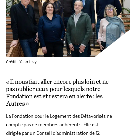
COLLECTEZ DES DONS
COMPRENDRE LE MAL-LOGEMENT
NOS AMIS, PARRAINS ET MARRAINES
ACCUEILLIR, ACCOMPAGNER, LOGER
S’ENGAGER AUTREMENT
PARTENARIATS ENTREPRISES
RAPPORTS SUR L’ÉTAT DU MAL-LOGEMENT
NOS FONDATIONS ABRITÉES
SOUTENIR L’ENGAGEMENT DES HABITANTS
FAIRE UN DON IFI
RÉDUCTIONS FISCALES
NOS ÉVÉNEMENTS
DÉFENDRE L’ACCÈS AUX DROITS
NOUS REJOINDRE
DONNER LES MOYENS D’AGIR
Crédit : Yann Levy
« Il nous faut aller encore plus loin et ne
pas oublier ceux pour lesquels notre
Fondation est et restera en alerte : les
Autres »
La Fondation pour le Logement des Défavorisés ne
compte pas de membres adhérents. Elle est
dirigée par un Conseil d’administration de 12