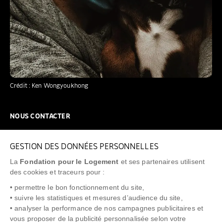
Crédit : Ken Wongyoukhong
NOUS CONTACTER
NOUS REJOINDRE
GESTION DES DONNÉES PERSONNELLES
FAQ
La
Fondation pour le Logement
et ses partenaires utilisent
NEWSLETTER
des cookies et traceurs pour :
• permettre le bon fonctionnement du site,
• suivre les statistiques et mesures d’audience du site,
• analyser la performance de nos campagnes publicitaires et
vous proposer de la publicité personnalisée selon votre
"Allô Prévention Expulsion"
0805 299 049