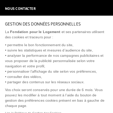
NOUS CONTACTER
NOUS REJOINDRE
GESTION DES DONNÉES PERSONNELLES
FAQ
La
Fondation pour le Logement
et ses partenaires utilisent
NEWSLETTER
des cookies et traceurs pour :
• permettre le bon fonctionnement du site,
• suivre les statistiques et mesures d’audience du site,
• analyser la performance de nos campagnes publicitaires et
vous proposer de la publicité personnalisée selon votre
"Allô Prévention Expulsion"
0805 299 049
navigation et votre profil,
• personnaliser l’affichage du site selon vos préférences,
• consulter des vidéos,
• partager des contenus sur les réseaux sociaux.
Vos choix seront conservés pour une durée de 6 mois. Vous
pouvez les modifier à tout moment à l’aide du bouton de
gestion des préférences cookies présent en bas à gauche de
chaque page.
NOTICE LÉGALE
POLITIQUE DE PROTECTION DES DONNÉES