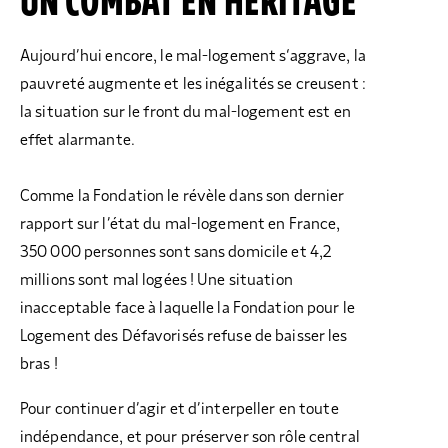
UN COMBAT EN HÉRITAGE
COLLECTEZ DES DONS
COMPRENDRE LE MAL-LOGEMENT
NOS AMIS, PARRAINS ET MARRAINES
ACCUEILLIR, ACCOMPAGNER, LOGER
S’ENGAGER AUTREMENT
PARTENARIATS ENTREPRISES
RAPPORTS SUR L’ÉTAT DU MAL-LOGEMENT
NOS FONDATIONS ABRITÉES
SOUTENIR L’ENGAGEMENT DES HABITANTS
FAIRE UN DON IFI
Aujourd’hui encore, le mal-logement s‘aggrave, la
RÉDUCTIONS FISCALES
NOS ÉVÉNEMENTS
DÉFENDRE L’ACCÈS AUX DROITS
pauvreté augmente et les inégalités se creusent :
la situation sur le front du mal-logement est en
NOUS REJOINDRE
DONNER LES MOYENS D’AGIR
effet alarmante.
Comme la Fondation le révèle dans son dernier
rapport sur l’état du mal-logement en France,
350 000 personnes sont sans domicile et 4,2
millions sont mal logées ! Une situation
inacceptable face à laquelle la Fondation pour le
Logement des Défavorisés refuse de baisser les
bras !
Pour continuer d’agir et d’interpeller en toute
indépendance, et pour préserver son rôle central