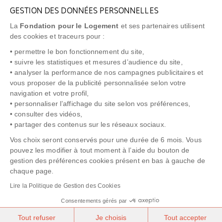
GESTION DES DONNÉES PERSONNELLES
FAQ
La
Fondation pour le Logement
et ses partenaires utilisent
NEWSLETTER
des cookies et traceurs pour :
• permettre le bon fonctionnement du site,
• suivre les statistiques et mesures d’audience du site,
• analyser la performance de nos campagnes publicitaires et
vous proposer de la publicité personnalisée selon votre
"Allô Prévention Expulsion"
0805 299 049
navigation et votre profil,
• personnaliser l’affichage du site selon vos préférences,
• consulter des vidéos,
• partager des contenus sur les réseaux sociaux.
Vos choix seront conservés pour une durée de 6 mois. Vous
pouvez les modifier à tout moment à l’aide du bouton de
gestion des préférences cookies présent en bas à gauche de
chaque page.
NOTICE LÉGALE
POLITIQUE DE PROTECTION DES DONNÉES
Lire la Politique de Gestion des Cookies
POLITIQUE COOKIES
CRÉDITS
Consentements gérés par
Tout refuser
Je choisis
Tout accepter