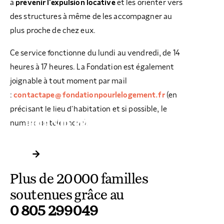
à
prévenir l’expulsion locative
et les orienter vers
des structures à même de les accompagner au
plus proche de chez eux.
Ce service fonctionne du lundi au vendredi, de 14
heures à 17 heures. La Fondation est également
joignable à tout moment par mail
:
contactape@fondationpourlelogement.fr
(en
précisant le lieu d’habitation et si possible, le
OUTILS DE PRÉVENTION
numéro de téléphone).
D’EXPULSION LOCATIVE
Plus de 20 000 familles
soutenues grâce au
0 805 299 049