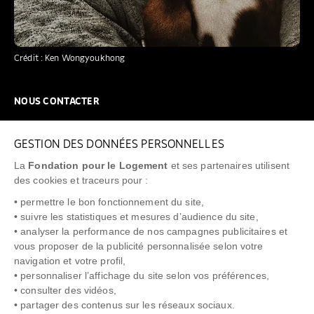
Crédit : Ken Wongyoukhong
NOUS CONTACTER
NOUS REJOINDRE
GESTION DES DONNÉES PERSONNELLES
FAQ
La
Fondation pour le Logement
et ses partenaires utilisent
NEWSLETTER
des cookies et traceurs pour :
• permettre le bon fonctionnement du site,
• suivre les statistiques et mesures d’audience du site,
• analyser la performance de nos campagnes publicitaires et
vous proposer de la publicité personnalisée selon votre
"Allô Prévention Expulsion"
0805 299 049
navigation et votre profil,
• personnaliser l’affichage du site selon vos préférences,
• consulter des vidéos,
• partager des contenus sur les réseaux sociaux.