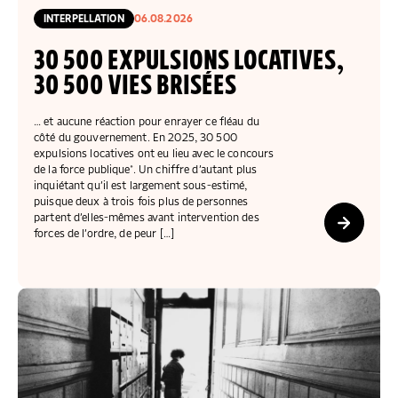
COLLECTEZ DES DONS
COMPRENDRE LE MAL-LOGEMENT
NOS AMIS, PARRAINS ET MARRAINES
ACCUEILLIR, ACCOMPAGNER, LOGER
INTERPELLATION
06.08.2026
S’ENGAGER AUTREMENT
PARTENARIATS ENTREPRISES
RAPPORTS SUR L’ÉTAT DU MAL-LOGEMENT
NOS FONDATIONS ABRITÉES
SOUTENIR L’ENGAGEMENT DES HABITANTS
FAIRE UN DON IFI
30 500 EXPULSIONS LOCATIVES,
RÉDUCTIONS FISCALES
NOS ÉVÉNEMENTS
DÉFENDRE L’ACCÈS AUX DROITS
30 500 VIES BRISÉES
NOUS REJOINDRE
DONNER LES MOYENS D’AGIR
… et aucune réaction pour enrayer ce fléau du
côté du gouvernement. En 2025, 30 500
expulsions locatives ont eu lieu avec le concours
de la force publique*. Un chiffre d’autant plus
inquiétant qu’il est largement sous-estimé,
puisque deux à trois fois plus de personnes
partent d’elles-mêmes avant intervention des
forces de l’ordre, de peur […]