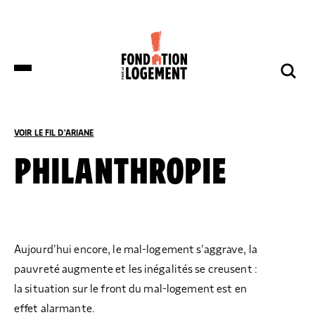
LA FONDATION
NOS COMBATS
COMPRENDRE
NOUS SOUTENIR
ET S’INFORMER
VOIR LE FIL D'ARIANE
ACCUEIL
NOUS SOUTENIR
PHILANTHROPIE
DES DÉPUTÉS DE HUIT GROUPES
NOTRE ORGANISATION
IMPACTS ET SUCCÈS
NOUS SOUTENIR
POLITIQUES DÉPOSENT UNE
PROPOSITION DE LOI SUR LES
LOGEMENTS BOUILLOIRES INITIÉE PAR
LA FONDATION POUR LE LOGEMENT
NOTRE ORGANISATION
IMPACTS ET SUCCÈS
Aujourd’hui encore, le mal-logement s‘aggrave, la
DONNER
NOS ACTUALITÉS
pauvreté augmente et les inégalités se creusent :
NOS IMPLANTATIONS RÉGIONALES
PRODUIRE DU LOGEMENT SOCIAL
DON RÉGULIER
la situation sur le front du mal-logement est en
TRANSMETTRE SON PATRIMOINE
NOS PUBLICATIONS
NOS COMPTES
LUTTER CONTRE L’HABITAT INDIGNE
DON PONCTUEL
effet alarmante.
PHILANTHROPIE