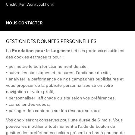
Crédit : Ken Wongyoukhong
NOUS CONTACTER
NOUS REJOINDRE
GESTION DES DONNÉES PERSONNELLES
FAQ
La
Fondation pour le Logement
et ses partenaires utilisent
NEWSLETTER
des cookies et traceurs pour :
• permettre le bon fonctionnement du site,
• suivre les statistiques et mesures d’audience du site,
• analyser la performance de nos campagnes publicitaires et
vous proposer de la publicité personnalisée selon votre
"Allô Prévention Expulsion"
0805 299 049
navigation et votre profil,
• personnaliser l’affichage du site selon vos préférences,
• consulter des vidéos,
• partager des contenus sur les réseaux sociaux.
Vos choix seront conservés pour une durée de 6 mois. Vous
pouvez les modifier à tout moment à l’aide du bouton de
gestion des préférences cookies présent en bas à gauche de