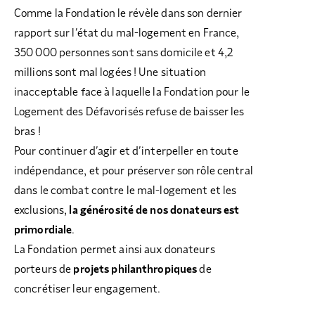
COLLECTEZ DES DONS
COMPRENDRE LE MAL-LOGEMENT
NOS AMIS, PARRAINS ET MARRAINES
ACCUEILLIR, ACCOMPAGNER, LOGER
Comme la Fondation le révèle dans son dernier
S’ENGAGER AUTREMENT
PARTENARIATS ENTREPRISES
RAPPORTS SUR L’ÉTAT DU MAL-LOGEMENT
NOS FONDATIONS ABRITÉES
SOUTENIR L’ENGAGEMENT DES HABITANTS
rapport sur l’état du mal-logement en France,
FAIRE UN DON IFI
RÉDUCTIONS FISCALES
350 000 personnes sont sans domicile et 4,2
NOS ÉVÉNEMENTS
DÉFENDRE L’ACCÈS AUX DROITS
millions sont mal logées ! Une situation
NOUS REJOINDRE
DONNER LES MOYENS D’AGIR
inacceptable face à laquelle la Fondation pour le
Logement des Défavorisés refuse de baisser les
bras !
Pour continuer d’agir et d’interpeller en toute
indépendance, et pour préserver son rôle central
dans le combat contre le mal-logement et les
exclusions,
la générosité de nos donateurs est
primordiale
.
La Fondation permet ainsi aux donateurs
porteurs de
projets philanthropiques
de
concrétiser leur engagement.