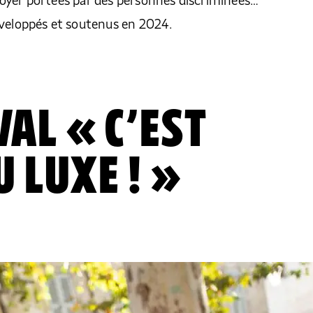
oyer portées par des personnes discriminées…
éveloppés et soutenus en 2024.
VAL « C’EST
U LUXE ! »