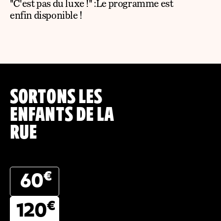
"C'est pas du luxe !" :Le programme est
enfin disponible !
SORTONS LES
ENFANTS DE LA
RUE
€
60
€
120