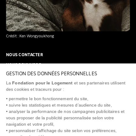
Crédit : Ken Wongyoukhong
NOUS CONTACTER
NOUS REJOINDRE
GESTION DES DONNÉES PERSONNELLES
FAQ
La
Fondation pour le Logement
et ses partenaires utilisent
NEWSLETTER
des cookies et traceurs pour :
• permettre le bon fonctionnement du site,
• suivre les statistiques et mesures d’audience du site,
• analyser la performance de nos campagnes publicitaires et
vous proposer de la publicité personnalisée selon votre
"Allô Prévention Expulsion"
0805 299 049
navigation et votre profil,
• personnaliser l’affichage du site selon vos préférences,