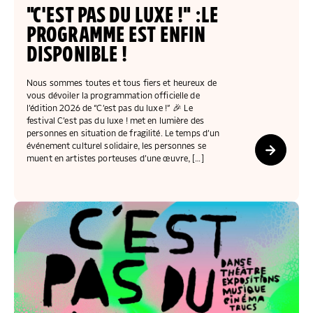
COLLECTEZ DES DONS
COMPRENDRE LE MAL-LOGEMENT
NOS AMIS, PARRAINS ET MARRAINES
ACCUEILLIR, ACCOMPAGNER, LOGER
"C'EST PAS DU LUXE !" :LE
S’ENGAGER AUTREMENT
PARTENARIATS ENTREPRISES
RAPPORTS SUR L’ÉTAT DU MAL-LOGEMENT
PROGRAMME EST ENFIN
NOS FONDATIONS ABRITÉES
SOUTENIR L’ENGAGEMENT DES HABITANTS
FAIRE UN DON IFI
RÉDUCTIONS FISCALES
DISPONIBLE !
NOS ÉVÉNEMENTS
DÉFENDRE L’ACCÈS AUX DROITS
NOUS REJOINDRE
DONNER LES MOYENS D’AGIR
Nous sommes toutes et tous fiers et heureux de
vous dévoiler la programmation officielle de
l’édition 2026 de “C’est pas du luxe !” 🎉 Le
festival C’est pas du luxe ! met en lumière des
personnes en situation de fragilité. Le temps d’un
événement culturel solidaire, les personnes se
muent en artistes porteuses d’une œuvre, […]