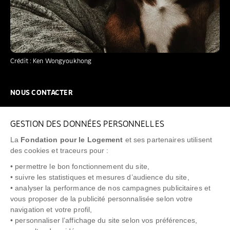
Crédit : Ken Wongyoukhong
NOUS CONTACTER
NOUS REJOINDRE
GESTION DES DONNÉES PERSONNELLES
FAQ
La
Fondation pour le Logement
et ses partenaires utilisent
NEWSLETTER
des cookies et traceurs pour :
• permettre le bon fonctionnement du site,
• suivre les statistiques et mesures d’audience du site,
• analyser la performance de nos campagnes publicitaires et
vous proposer de la publicité personnalisée selon votre
"Allô Prévention Expulsion"
0805 299 049
navigation et votre profil,
• personnaliser l’affichage du site selon vos préférences,