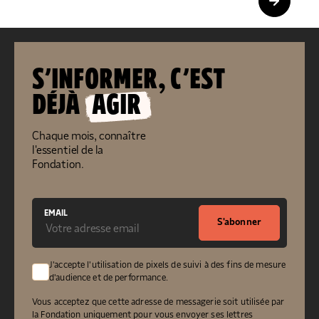
S’INFORMER, C’EST
DÉJÀ
AGIR
Chaque mois, connaître
l'essentiel de la
Fondation.
EMAIL
S'abonner
J'accepte l'utilisation de pixels de suivi à des fins de mesure
d'audience et de performance.
Vous acceptez que cette adresse de messagerie soit utilisée par
la Fondation uniquement pour vous envoyer ses lettres