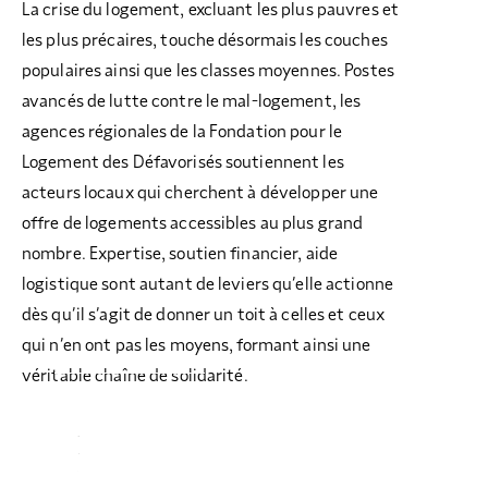
La crise du logement, excluant les plus pauvres et
les plus précaires, touche désormais les couches
populaires ainsi que les classes moyennes. Postes
avancés de lutte contre le mal-logement, les
agences régionales de la Fondation pour le
Logement des Défavorisés soutiennent les
acteurs locaux qui cherchent à développer une
offre de logements accessibles au plus grand
nombre. Expertise, soutien financier, aide
logistique sont autant de leviers qu’elle actionne
dès qu’il s’agit de donner un toit à celles et ceux
qui n’en ont pas les moyens, formant ainsi une
véritable chaîne de solidarité.
IMPACT ET SUCCÈS
LUTTER CONTRE L’HABITAT INDIGNE
PRODUIRE DU LOGEMENT SOCIAL
ET PRÉCAIRE
SOUTENIR L’ENGAGEMENT DES
ACCUEILLIR, ACCOMPAGNER, LOGER
HABITANTS