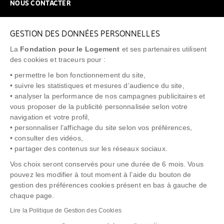
NOUS CONTACTER
NOUS REJOINDRE
GESTION DES DONNÉES PERSONNELLES
FAQ
La
Fondation pour le Logement
et ses partenaires utilisent
NEWSLETTER
des cookies et traceurs pour :
• permettre le bon fonctionnement du site,
• suivre les statistiques et mesures d’audience du site,
• analyser la performance de nos campagnes publicitaires et
vous proposer de la publicité personnalisée selon votre
"Allô Prévention Expulsion"
0805 299 049
navigation et votre profil,
• personnaliser l’affichage du site selon vos préférences,
• consulter des vidéos,
• partager des contenus sur les réseaux sociaux.
Vos choix seront conservés pour une durée de 6 mois. Vous
pouvez les modifier à tout moment à l’aide du bouton de
gestion des préférences cookies présent en bas à gauche de
chaque page.
NOTICE LÉGALE
POLITIQUE DE PROTECTION DES DONNÉES
Lire la Politique de Gestion des Cookies
POLITIQUE COOKIES
CRÉDITS