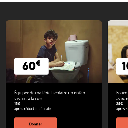
€
60
1
Équiper de matériel scolaire un enfant
Fourni
vivant à la rue
avec 
15
€
25
€
après réduction fiscale
après r
Donner