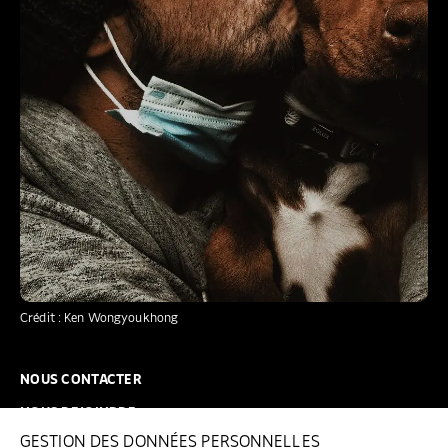
Crédit : Ken Wongyoukhong
NOUS CONTACTER
NOUS REJOINDRE
GESTION DES DONNÉES PERSONNELLES
FAQ