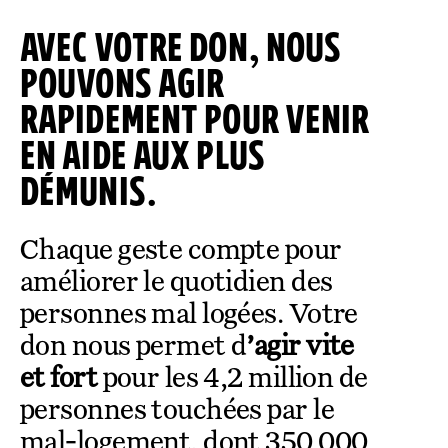
COLLECTEZ DES DONS
COMPRENDRE LE MAL-LOGEMENT
NOS AMIS, PARRAINS ET MARRAINES
ACCUEILLIR, ACCOMPAGNER, LOGER
S’ENGAGER AUTREMENT
PARTENARIATS ENTREPRISES
AVEC VOTRE DON, NOUS
RAPPORTS SUR L’ÉTAT DU MAL-LOGEMENT
NOS FONDATIONS ABRITÉES
SOUTENIR L’ENGAGEMENT DES HABITANTS
FAIRE UN DON IFI
RÉDUCTIONS FISCALES
POUVONS AGIR
NOS ÉVÉNEMENTS
DÉFENDRE L’ACCÈS AUX DROITS
RAPIDEMENT POUR VENIR
NOUS REJOINDRE
DONNER LES MOYENS D’AGIR
EN AIDE AUX PLUS
DÉMUNIS.
Chaque geste compte pour
améliorer le quotidien des
personnes mal logées. Votre
don nous permet d
’agir vite
et fort
pour les 4,2 million de
personnes touchées par le
mal-logement, dont 350 000