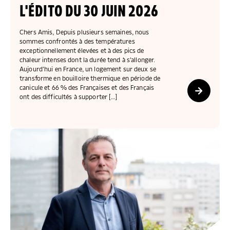
COLLECTEZ DES DONS
COMPRENDRE LE MAL-LOGEMENT
NOS AMIS, PARRAINS ET MARRAINES
ACCUEILLIR, ACCOMPAGNER, LOGER
L'ÉDITO DU 30 JUIN 2026
S’ENGAGER AUTREMENT
PARTENARIATS ENTREPRISES
RAPPORTS SUR L’ÉTAT DU MAL-LOGEMENT
NOS FONDATIONS ABRITÉES
SOUTENIR L’ENGAGEMENT DES HABITANTS
FAIRE UN DON IFI
Chers Amis, Depuis plusieurs semaines, nous
RÉDUCTIONS FISCALES
NOS ÉVÉNEMENTS
DÉFENDRE L’ACCÈS AUX DROITS
sommes confrontés à des températures
exceptionnellement élevées et à des pics de
NOUS REJOINDRE
DONNER LES MOYENS D’AGIR
chaleur intenses dont la durée tend à s’allonger.
Aujourd’hui en France, un logement sur deux se
transforme en bouilloire thermique en période de
canicule et 66 % des Françaises et des Français
ont des difficultés à supporter […]