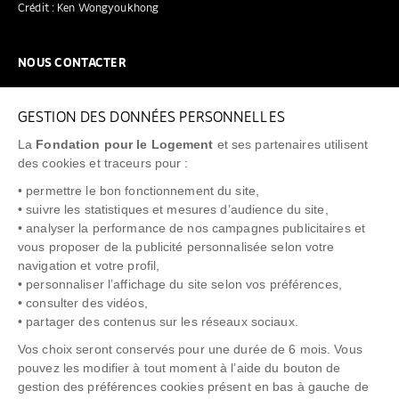
Crédit : Ken Wongyoukhong
NOUS CONTACTER
NOUS REJOINDRE
GESTION DES DONNÉES PERSONNELLES
FAQ
La
Fondation pour le Logement
et ses partenaires utilisent
NEWSLETTER
des cookies et traceurs pour :
• permettre le bon fonctionnement du site,
• suivre les statistiques et mesures d’audience du site,
• analyser la performance de nos campagnes publicitaires et
vous proposer de la publicité personnalisée selon votre
"Allô Prévention Expulsion"
0805 299 049
navigation et votre profil,
• personnaliser l’affichage du site selon vos préférences,
• consulter des vidéos,
• partager des contenus sur les réseaux sociaux.
Vos choix seront conservés pour une durée de 6 mois. Vous
pouvez les modifier à tout moment à l’aide du bouton de
gestion des préférences cookies présent en bas à gauche de