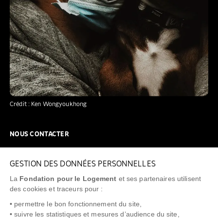
Crédit : Ken Wongyoukhong
NOUS CONTACTER
NOUS REJOINDRE
GESTION DES DONNÉES PERSONNELLES
FAQ
La
Fondation pour le Logement
et ses partenaires utilisent
NEWSLETTER
des cookies et traceurs pour :
• permettre le bon fonctionnement du site,
• suivre les statistiques et mesures d’audience du site,