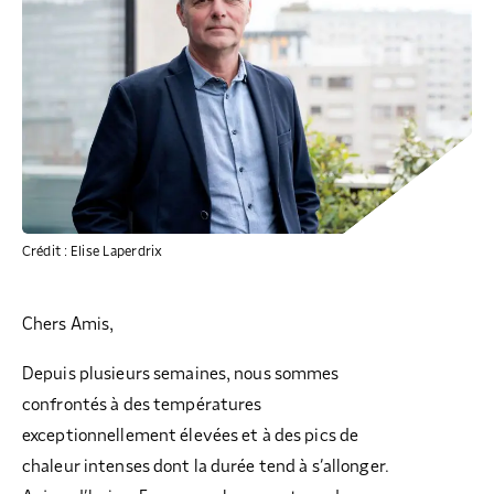
COLLECTEZ DES DONS
COMPRENDRE LE MAL-LOGEMENT
NOS AMIS, PARRAINS ET MARRAINES
ACCUEILLIR, ACCOMPAGNER, LOGER
S’ENGAGER AUTREMENT
PARTENARIATS ENTREPRISES
RAPPORTS SUR L’ÉTAT DU MAL-LOGEMENT
NOS FONDATIONS ABRITÉES
SOUTENIR L’ENGAGEMENT DES HABITANTS
FAIRE UN DON IFI
RÉDUCTIONS FISCALES
NOS ÉVÉNEMENTS
DÉFENDRE L’ACCÈS AUX DROITS
NOUS REJOINDRE
DONNER LES MOYENS D’AGIR
Crédit : Elise Laperdrix
Chers Amis,
Depuis plusieurs semaines, nous sommes
confrontés à des températures
exceptionnellement élevées et à des pics de
chaleur intenses dont la durée tend à s’allonger.