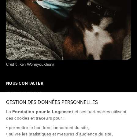
Crédit : Ken Wongyoukhong
NOUS CONTACTER
NOUS REJOINDRE
GESTION DES DONNÉES PERSONNELLES
FAQ
La
Fondation pour le Logement
et ses partenaires utilisent
NEWSLETTER
des cookies et traceurs pour :
• permettre le bon fonctionnement du site,
• suivre les statistiques et mesures d’audience du site,