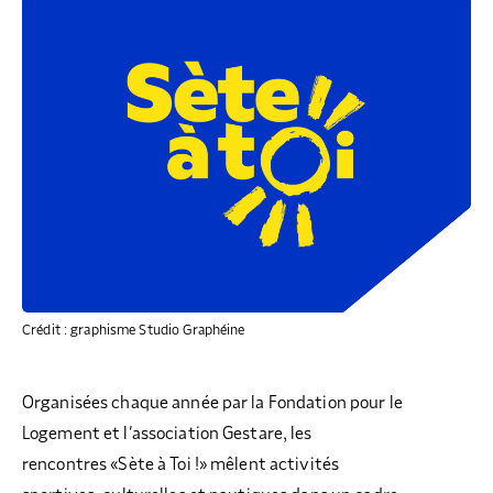
COLLECTEZ DES DONS
COMPRENDRE LE MAL-LOGEMENT
NOS AMIS, PARRAINS ET MARRAINES
ACCUEILLIR, ACCOMPAGNER, LOGER
S’ENGAGER AUTREMENT
PARTENARIATS ENTREPRISES
RAPPORTS SUR L’ÉTAT DU MAL-LOGEMENT
NOS FONDATIONS ABRITÉES
SOUTENIR L’ENGAGEMENT DES HABITANTS
FAIRE UN DON IFI
RÉDUCTIONS FISCALES
NOS ÉVÉNEMENTS
DÉFENDRE L’ACCÈS AUX DROITS
NOUS REJOINDRE
DONNER LES MOYENS D’AGIR
Crédit : graphisme Studio Graphéine
Organisées chaque année par la Fondation pour le
Logement et l’association Gestare, les
rencontres «Sète à Toi !» mêlent activités