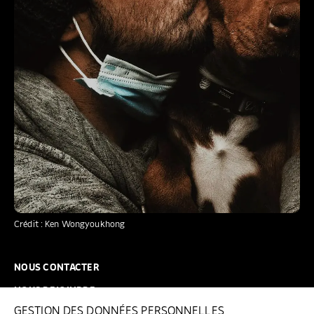
Crédit : Ken Wongyoukhong
NOUS CONTACTER
NOUS REJOINDRE
GESTION DES DONNÉES PERSONNELLES