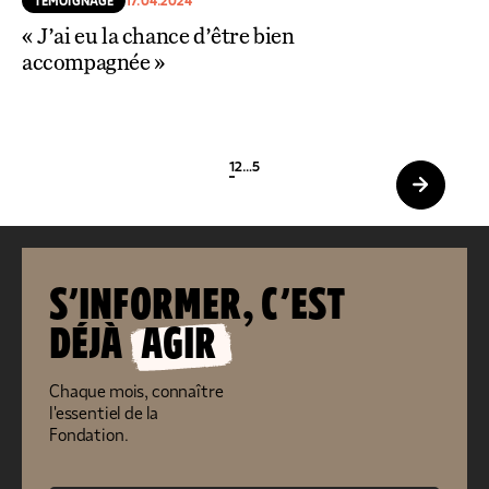
TÉMOIGNAGE
17.04.2024
« J’ai eu la chance d’être bien
accompagnée »
1
2
…
5
S’INFORMER, C’EST
DÉJÀ
AGIR
Chaque mois, connaître
l'essentiel de la
Fondation.