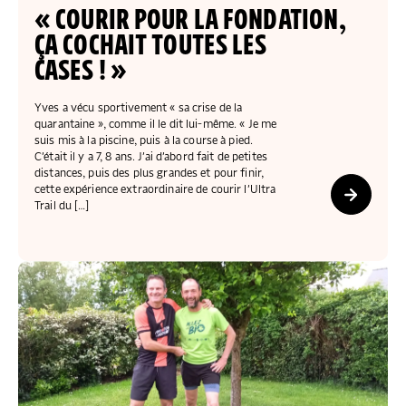
COLLECTEZ DES DONS
COMPRENDRE LE MAL-LOGEMENT
NOS AMIS, PARRAINS ET MARRAINES
ACCUEILLIR, ACCOMPAGNER, LOGER
« COURIR POUR LA FONDATION,
S’ENGAGER AUTREMENT
PARTENARIATS ENTREPRISES
RAPPORTS SUR L’ÉTAT DU MAL-LOGEMENT
ÇA COCHAIT TOUTES LES
NOS FONDATIONS ABRITÉES
SOUTENIR L’ENGAGEMENT DES HABITANTS
FAIRE UN DON IFI
RÉDUCTIONS FISCALES
CASES ! »
NOS ÉVÉNEMENTS
DÉFENDRE L’ACCÈS AUX DROITS
NOUS REJOINDRE
DONNER LES MOYENS D’AGIR
Yves a vécu sportivement « sa crise de la
quarantaine », comme il le dit lui-même. « Je me
suis mis à la piscine, puis à la course à pied.
C’était il y a 7, 8 ans. J’ai d’abord fait de petites
distances, puis des plus grandes et pour finir,
cette expérience extraordinaire de courir l’Ultra
Trail du […]