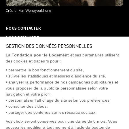
Crédit : Ken Wongyoukhong
NOUS CONTACTER
NOUS REJOINDRE
GESTION DES DONNÉES PERSONNELLES
FAQ
La
Fondation pour le Logement
et ses partenaires utilisent
NEWSLETTER
des cookies et traceurs pour :
• permettre le bon fonctionnement du site,
• suivre les statistiques et mesures d’audience du site,
• analyser la performance de nos campagnes publicitaires et
vous proposer de la publicité personnalisée selon votre
"Allô Prévention Expulsion"
0805 299 049
navigation et votre profil,
• personnaliser l’affichage du site selon vos préférences,
• consulter des vidéos,
• partager des contenus sur les réseaux sociaux.
Vos choix seront conservés pour une durée de 6 mois. Vous
pouvez les modifier à tout moment à l’aide du bouton de