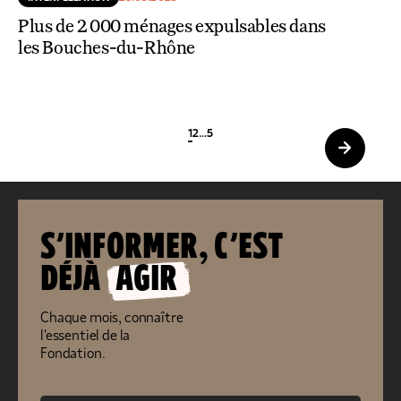
Plus de 2 000 ménages expulsables dans
les Bouches-du-Rhône
1
2
…
5
S’INFORMER, C’EST
DÉJÀ
AGIR
Chaque mois, connaître
l'essentiel de la
Fondation.