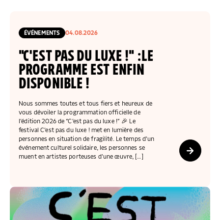
COLLECTEZ DES DONS
COMPRENDRE LE MAL-LOGEMENT
NOS AMIS, PARRAINS ET MARRAINES
ACCUEILLIR, ACCOMPAGNER, LOGER
S’ENGAGER AUTREMENT
PARTENARIATS ENTREPRISES
RAPPORTS SUR L’ÉTAT DU MAL-LOGEMENT
NOS FONDATIONS ABRITÉES
SOUTENIR L’ENGAGEMENT DES HABITANTS
FAIRE UN DON IFI
RÉDUCTIONS FISCALES
ÉVÉNEMENTS
04.08.2026
NOS ÉVÉNEMENTS
DÉFENDRE L’ACCÈS AUX DROITS
"C'EST PAS DU LUXE !" :LE
NOUS REJOINDRE
DONNER LES MOYENS D’AGIR
PROGRAMME EST ENFIN
DISPONIBLE !
Nous sommes toutes et tous fiers et heureux de
vous dévoiler la programmation officielle de
l’édition 2026 de “C’est pas du luxe !” 🎉 Le
festival C’est pas du luxe ! met en lumière des
personnes en situation de fragilité. Le temps d’un
événement culturel solidaire, les personnes se
muent en artistes porteuses d’une œuvre, […]