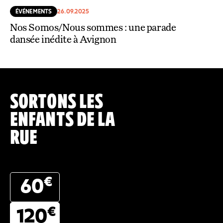
ÉVÉNEMENTS
26.09.2025
Nos Somos/Nous sommes : une parade
dansée inédite à Avignon
SORTONS LES
ENFANTS DE LA
RUE
€
60
€
120