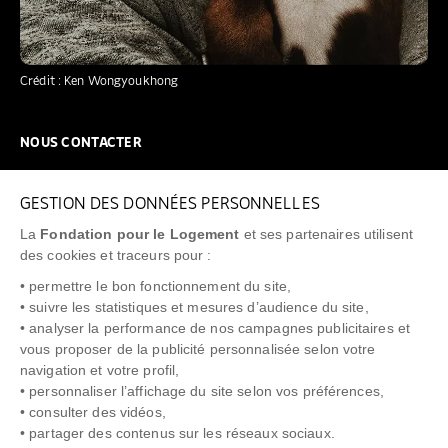
Crédit : Ken Wongyoukhong
NOUS CONTACTER
NOUS REJOINDRE
GESTION DES DONNÉES PERSONNELLES
FAQ
La
Fondation pour le Logement
et ses partenaires utilisent
NEWSLETTER
des cookies et traceurs pour :
• permettre le bon fonctionnement du site,
• suivre les statistiques et mesures d’audience du site,
• analyser la performance de nos campagnes publicitaires et
vous proposer de la publicité personnalisée selon votre
"Allô Prévention Expulsion"
0805 299 049
navigation et votre profil,
• personnaliser l’affichage du site selon vos préférences,
• consulter des vidéos,
• partager des contenus sur les réseaux sociaux.