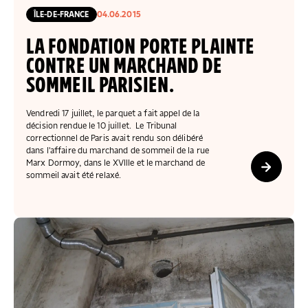
COLLECTEZ DES DONS
COMPRENDRE LE MAL-LOGEMENT
NOS AMIS, PARRAINS ET MARRAINES
ACCUEILLIR, ACCOMPAGNER, LOGER
ÎLE-DE-FRANCE
04.06.2015
S’ENGAGER AUTREMENT
PARTENARIATS ENTREPRISES
RAPPORTS SUR L’ÉTAT DU MAL-LOGEMENT
NOS FONDATIONS ABRITÉES
SOUTENIR L’ENGAGEMENT DES HABITANTS
FAIRE UN DON IFI
LA FONDATION PORTE PLAINTE
RÉDUCTIONS FISCALES
NOS ÉVÉNEMENTS
DÉFENDRE L’ACCÈS AUX DROITS
CONTRE UN MARCHAND DE
NOUS REJOINDRE
DONNER LES MOYENS D’AGIR
SOMMEIL PARISIEN.
Vendredi 17 juillet, le parquet a fait appel de la
décision rendue le 10 juillet. Le Tribunal
correctionnel de Paris avait rendu son délibéré
dans l'affaire du marchand de sommeil de la rue
Marx Dormoy, dans le XVIIIe et le marchand de
sommeil avait été relaxé.