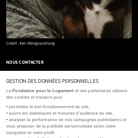
Crédit : Ken Wongyoukhong
NOUS CONTACTER
NOUS REJOINDRE
GESTION DES DONNÉES PERSONNELLES
FAQ
La
Fondation pour le Logement
et ses partenaires utilisent
NEWSLETTER
des cookies et traceurs pour :
• permettre le bon fonctionnement du site,
• suivre les statistiques et mesures d’audience du site,
• analyser la performance de nos campagnes publicitaires et
vous proposer de la publicité personnalisée selon votre
"Allô Prévention Expulsion"
0805 299 049
navigation et votre profil,