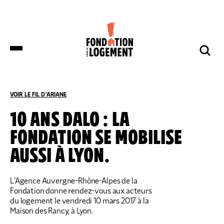
LA FONDATION
NOS COMBATS
COMPRENDRE
NOUS SOUTENIR
ET S’INFORMER
VOIR LE FIL D'ARIANE
ACCUEIL
COMPRENDRE ET S’INFORMER
NOS ACTUALITÉS
10 ANS DALO : LA
FONDATION SE MOBILISE
DES DÉPUTÉS DE HUIT GROUPES
NOTRE ORGANISATION
IMPACTS ET SUCCÈS
NOUS SOUTENIR
POLITIQUES DÉPOSENT UNE
AUSSI À LYON.
PROPOSITION DE LOI SUR LES
LOGEMENTS BOUILLOIRES INITIÉE PAR
LA FONDATION POUR LE LOGEMENT
NOTRE ORGANISATION
IMPACTS ET SUCCÈS
L’Agence Auvergne-Rhône-Alpes de la
DONNER
NOS ACTUALITÉS
Fondation donne rendez-vous aux acteurs
NOS IMPLANTATIONS RÉGIONALES
PRODUIRE DU LOGEMENT SOCIAL
DON RÉGULIER
du logement le vendredi 10 mars 2017 à la
TRANSMETTRE SON PATRIMOINE
NOS PUBLICATIONS
NOS COMPTES
LUTTER CONTRE L’HABITAT INDIGNE
Maison des Rancy, à Lyon.
DON PONCTUEL
PHILANTHROPIE