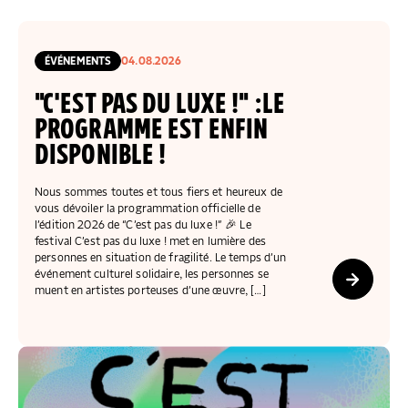
COLLECTEZ DES DONS
COMPRENDRE LE MAL-LOGEMENT
NOS AMIS, PARRAINS ET MARRAINES
ACCUEILLIR, ACCOMPAGNER, LOGER
S’ENGAGER AUTREMENT
PARTENARIATS ENTREPRISES
RAPPORTS SUR L’ÉTAT DU MAL-LOGEMENT
NOS FONDATIONS ABRITÉES
SOUTENIR L’ENGAGEMENT DES HABITANTS
FAIRE UN DON IFI
RÉDUCTIONS FISCALES
ÉVÉNEMENTS
04.08.2026
NOS ÉVÉNEMENTS
DÉFENDRE L’ACCÈS AUX DROITS
"C'EST PAS DU LUXE !" :LE
NOUS REJOINDRE
DONNER LES MOYENS D’AGIR
PROGRAMME EST ENFIN
DISPONIBLE !
Nous sommes toutes et tous fiers et heureux de
vous dévoiler la programmation officielle de
l’édition 2026 de “C’est pas du luxe !” 🎉 Le
festival C’est pas du luxe ! met en lumière des
personnes en situation de fragilité. Le temps d’un
événement culturel solidaire, les personnes se
muent en artistes porteuses d’une œuvre, […]