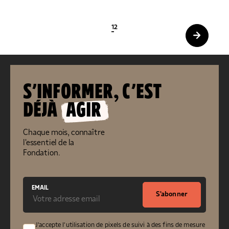
1
2
S’INFORMER, C’EST
DÉJÀ
AGIR
Chaque mois, connaître
l'essentiel de la
Fondation.
EMAIL
S'abonner
J'accepte l'utilisation de pixels de suivi à des fins de mesure