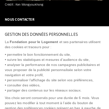
Crédit : Ken Wongyoukhong
NOUS CONTACTER
NOUS REJOINDRE
GESTION DES DONNÉES PERSONNELLES
FAQ
La
Fondation pour le Logement
et ses partenaires utilisent
NEWSLETTER
des cookies et traceurs pour :
• permettre le bon fonctionnement du site,
• suivre les statistiques et mesures d’audience du site,
• analyser la performance de nos campagnes publicitaires et
vous proposer de la publicité personnalisée selon votre
"Allô Prévention Expulsion"
0805 299 049
navigation et votre profil,
• personnaliser l’affichage du site selon vos préférences,
• consulter des vidéos,
• partager des contenus sur les réseaux sociaux.
Vos choix seront conservés pour une durée de 6 mois. Vous
pouvez les modifier à tout moment à l’aide du bouton de
gestion des préférences cookies présent en bas à gauche de