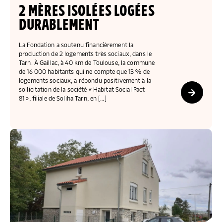
COLLECTEZ DES DONS
COMPRENDRE LE MAL-LOGEMENT
NOS AMIS, PARRAINS ET MARRAINES
ACCUEILLIR, ACCOMPAGNER, LOGER
2 MÈRES ISOLÉES LOGÉES
S’ENGAGER AUTREMENT
PARTENARIATS ENTREPRISES
RAPPORTS SUR L’ÉTAT DU MAL-LOGEMENT
DURABLEMENT
NOS FONDATIONS ABRITÉES
SOUTENIR L’ENGAGEMENT DES HABITANTS
FAIRE UN DON IFI
RÉDUCTIONS FISCALES
NOS ÉVÉNEMENTS
DÉFENDRE L’ACCÈS AUX DROITS
La Fondation a soutenu financièrement la
production de 2 logements très sociaux, dans le
NOUS REJOINDRE
DONNER LES MOYENS D’AGIR
Tarn. À Gaillac, à 40 km de Toulouse, la commune
de 16 000 habitants qui ne compte que 13 % de
logements sociaux, a répondu positivement à la
sollicitation de la société « Habitat Social Pact
81 », filiale de Soliha Tarn, en […]