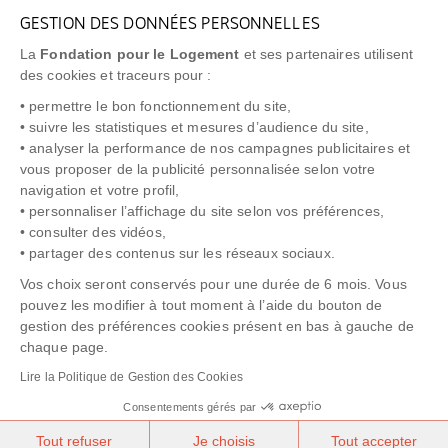
GESTION DES DONNÉES PERSONNELLES
FAQ
La
Fondation pour le Logement
et ses partenaires utilisent
NEWSLETTER
des cookies et traceurs pour :
• permettre le bon fonctionnement du site,
• suivre les statistiques et mesures d’audience du site,
• analyser la performance de nos campagnes publicitaires et
vous proposer de la publicité personnalisée selon votre
"Allô Prévention Expulsion"
0805 299 049
navigation et votre profil,
• personnaliser l’affichage du site selon vos préférences,
• consulter des vidéos,
• partager des contenus sur les réseaux sociaux.
Vos choix seront conservés pour une durée de 6 mois. Vous
pouvez les modifier à tout moment à l’aide du bouton de
gestion des préférences cookies présent en bas à gauche de
chaque page.
NOTICE LÉGALE
POLITIQUE DE PROTECTION DES DONNÉES
Lire la Politique de Gestion des Cookies
POLITIQUE COOKIES
CRÉDITS
Consentements gérés par
Tout refuser
Je choisis
Tout accepter