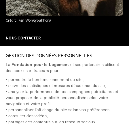
Crédit : Ken Wongyoukhong
NOUS CONTACTER
NOUS REJOINDRE
GESTION DES DONNÉES PERSONNELLES
FAQ
La
Fondation pour le Logement
et ses partenaires utilisent
NEWSLETTER
des cookies et traceurs pour :
• permettre le bon fonctionnement du site,
• suivre les statistiques et mesures d’audience du site,
• analyser la performance de nos campagnes publicitaires et
vous proposer de la publicité personnalisée selon votre
"Allô Prévention Expulsion"
0805 299 049
navigation et votre profil,
• personnaliser l’affichage du site selon vos préférences,
• consulter des vidéos,
• partager des contenus sur les réseaux sociaux.