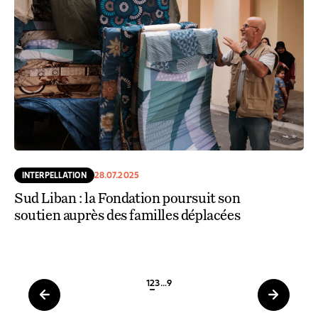
INTERPELLATION
28.07.2025
Sud Liban : la Fondation poursuit son
soutien auprès des familles déplacées
1
2
3
…
9