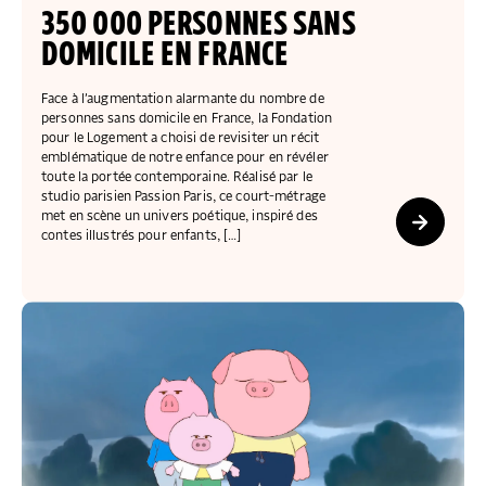
COLLECTEZ DES DONS
COMPRENDRE LE MAL-LOGEMENT
NOS AMIS, PARRAINS ET MARRAINES
ACCUEILLIR, ACCOMPAGNER, LOGER
350 000 PERSONNES SANS
S’ENGAGER AUTREMENT
PARTENARIATS ENTREPRISES
RAPPORTS SUR L’ÉTAT DU MAL-LOGEMENT
DOMICILE EN FRANCE
NOS FONDATIONS ABRITÉES
SOUTENIR L’ENGAGEMENT DES HABITANTS
FAIRE UN DON IFI
RÉDUCTIONS FISCALES
NOS ÉVÉNEMENTS
DÉFENDRE L’ACCÈS AUX DROITS
Face à l’augmentation alarmante du nombre de
personnes sans domicile en France, la Fondation
NOUS REJOINDRE
DONNER LES MOYENS D’AGIR
pour le Logement a choisi de revisiter un récit
emblématique de notre enfance pour en révéler
toute la portée contemporaine. Réalisé par le
studio parisien Passion Paris, ce court-métrage
met en scène un univers poétique, inspiré des
contes illustrés pour enfants, […]