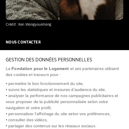
Crédit : Ken Wongyoukhong
NOUS CONTACTER
NOUS REJOINDRE
GESTION DES DONNÉES PERSONNELLES
FAQ
La
Fondation pour le Logement
et ses partenaires utilisent
NEWSLETTER
des cookies et traceurs pour :
• permettre le bon fonctionnement du site,
• suivre les statistiques et mesures d’audience du site,
• analyser la performance de nos campagnes publicitaires et
vous proposer de la publicité personnalisée selon votre
"Allô Prévention Expulsion"
0805 299 049
navigation et votre profil,
• personnaliser l’affichage du site selon vos préférences,
• consulter des vidéos,
• partager des contenus sur les réseaux sociaux.