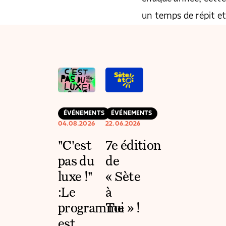
un temps de répit e
ÉVÉNEMENTS
ÉVÉNEMENTS
04.08.2026
22.06.2026
"C'est
7e édition
pas du
de
luxe !"
« Sète
:Le
à
programme
Toi » !
est