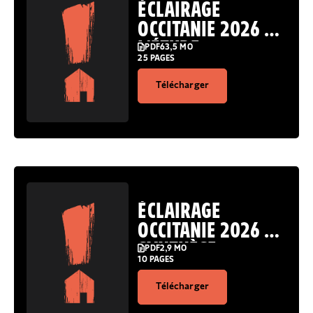
ÉCLAIRAGE
OCCITANIE 2026 :
L’ÉTUDE
PDF
63,5 MO
25 PAGES
Télécharger
ÉCLAIRAGE
OCCITANIE 2026 :
SYNTHÈSE
PDF
2,9 MO
10 PAGES
Télécharger