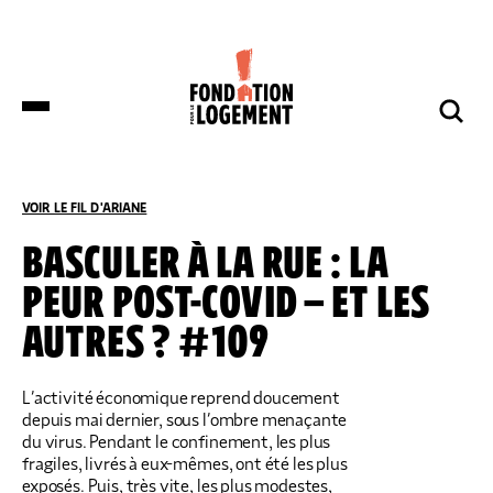
LA FONDATION
NOS COMBATS
COMPRENDRE
NOUS SOUTENIR
ET S’INFORMER
VOIR LE FIL D'ARIANE
ACCUEIL
COMPRENDRE ET S’INFORMER
NOS ACTUALITÉS
BASCULER À LA RUE : LA
PEUR POST-COVID – ET LES
DES DÉPUTÉS DE HUIT GROUPES
NOTRE ORGANISATION
IMPACTS ET SUCCÈS
NOUS SOUTENIR
POLITIQUES DÉPOSENT UNE
AUTRES ? #109
PROPOSITION DE LOI SUR LES
LOGEMENTS BOUILLOIRES INITIÉE PAR
LA FONDATION POUR LE LOGEMENT
NOTRE ORGANISATION
IMPACTS ET SUCCÈS
L’activité économique reprend doucement
DONNER
NOS ACTUALITÉS
depuis mai dernier, sous l’ombre menaçante
NOS IMPLANTATIONS RÉGIONALES
PRODUIRE DU LOGEMENT SOCIAL
DON RÉGULIER
du virus. Pendant le confinement, les plus
TRANSMETTRE SON PATRIMOINE
NOS PUBLICATIONS
NOS COMPTES
LUTTER CONTRE L’HABITAT INDIGNE
fragiles, livrés à eux-mêmes, ont été les plus
DON PONCTUEL
exposés. Puis, très vite, les plus modestes,
PHILANTHROPIE