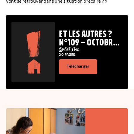
vont se retrouver dans une situation précaire ? »
ET LES AUTRES ?
N°109 – OCTOBRE
2020
PDF
5,1 MO
20 PAGES
Télécharger