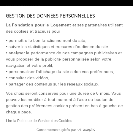
NOUS REJOINDRE
GESTION DES DONNÉES PERSONNELLES
FAQ
La
Fondation pour le Logement
et ses partenaires utilisent
NEWSLETTER
des cookies et traceurs pour :
• permettre le bon fonctionnement du site,
• suivre les statistiques et mesures d’audience du site,
• analyser la performance de nos campagnes publicitaires et
vous proposer de la publicité personnalisée selon votre
"Allô Prévention Expulsion"
0805 299 049
navigation et votre profil,
• personnaliser l’affichage du site selon vos préférences,
• consulter des vidéos,
• partager des contenus sur les réseaux sociaux.
Vos choix seront conservés pour une durée de 6 mois. Vous
pouvez les modifier à tout moment à l’aide du bouton de
gestion des préférences cookies présent en bas à gauche de
chaque page.
NOTICE LÉGALE
POLITIQUE DE PROTECTION DES DONNÉES
Lire la Politique de Gestion des Cookies
POLITIQUE COOKIES
CRÉDITS
Consentements gérés par