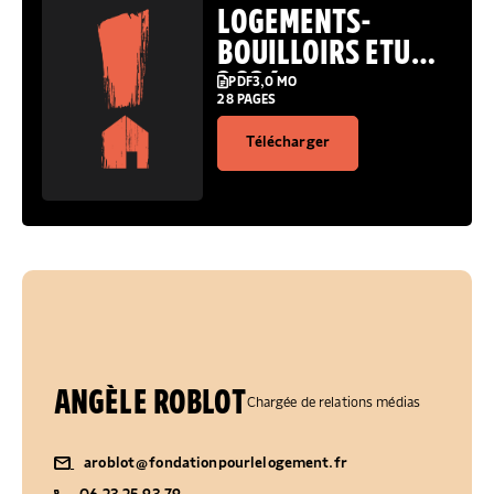
LOGEMENTS-
BOUILLOIRS ETUDE
2026
PDF
3,0 MO
28 PAGES
Télécharger
ANGÈLE ROBLOT
Chargée de relations médias
aroblot@fondationpourlelogement.fr