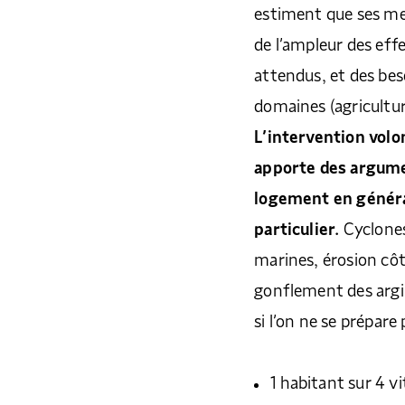
estiment que ses me
de l’ampleur des ef
attendus, et des bes
domaines (agriculture
L’intervention volo
apporte des argum
logement en généra
particulier.
Cyclones
marines, érosion côti
gonflement des argil
si l’on ne se prépar
1 habitant sur 4 v