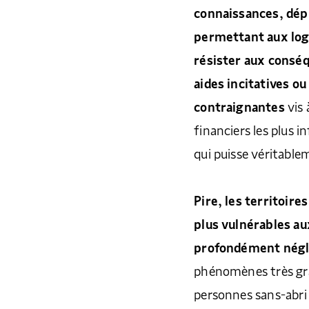
connaissances, dépl
permettant aux log
résister aux conséq
aides incitatives o
contraignantes
vis 
financiers les plus i
qui puisse véritable
Pire, les territoire
plus vulnérables a
profondément négl
phénomènes très gra
personnes sans-abri e