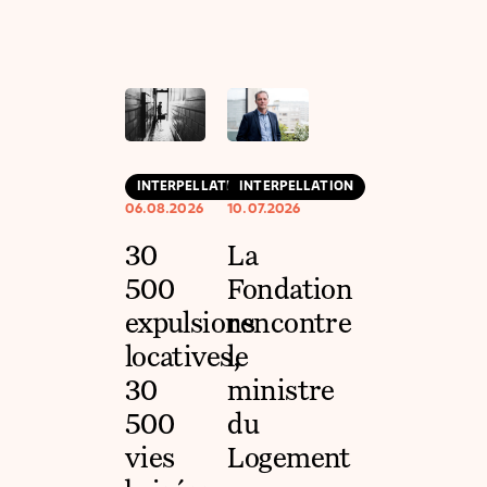
INTERPELLATION
INTERPELLATION
06.08.2026
10.07.2026
30
La
500
Fondation
expulsions
rencontre
locatives,
le
30
ministre
500
du
vies
Logement