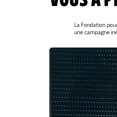
VOUS A P
La Fondation pour
une campagne inéd