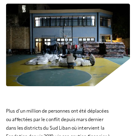
COLLECTEZ DES DONS
COMPRENDRE LE MAL-LOGEMENT
NOS AMIS, PARRAINS ET MARRAINES
ACCUEILLIR, ACCOMPAGNER, LOGER
S’ENGAGER AUTREMENT
PARTENARIATS ENTREPRISES
RAPPORTS SUR L’ÉTAT DU MAL-LOGEMENT
NOS FONDATIONS ABRITÉES
SOUTENIR L’ENGAGEMENT DES HABITANTS
FAIRE UN DON IFI
RÉDUCTIONS FISCALES
NOS ÉVÉNEMENTS
DÉFENDRE L’ACCÈS AUX DROITS
NOUS REJOINDRE
DONNER LES MOYENS D’AGIR
Plus d’un million de personnes ont été déplacées
ou affectées par le conflit depuis mars dernier
dans les districts du Sud Liban où intervient la