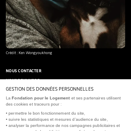
Crédit : Ken Wongyoukhong
NOUS CONTACTER
NOUS REJOINDRE
GESTION DES DONNÉES PERSONNELLES
FAQ
La
Fondation pour le Logement
et ses partenaires utilisent
NEWSLETTER
des cookies et traceurs pour :
• permettre le bon fonctionnement du site,
• suivre les statistiques et mesures d’audience du site,
• analyser la performance de nos campagnes publicitaires et