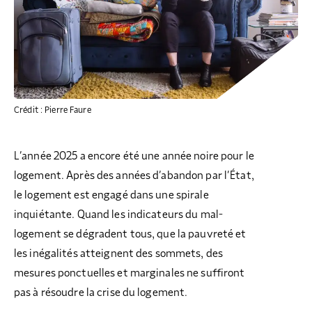
COLLECTEZ DES DONS
COMPRENDRE LE MAL-LOGEMENT
NOS AMIS, PARRAINS ET MARRAINES
ACCUEILLIR, ACCOMPAGNER, LOGER
S’ENGAGER AUTREMENT
PARTENARIATS ENTREPRISES
RAPPORTS SUR L’ÉTAT DU MAL-LOGEMENT
NOS FONDATIONS ABRITÉES
SOUTENIR L’ENGAGEMENT DES HABITANTS
FAIRE UN DON IFI
RÉDUCTIONS FISCALES
NOS ÉVÉNEMENTS
DÉFENDRE L’ACCÈS AUX DROITS
NOUS REJOINDRE
DONNER LES MOYENS D’AGIR
Crédit : Pierre Faure
L’année 2025 a encore été une année noire pour le
logement. Après des années d’abandon par l’État,
le logement est engagé dans une spirale
inquiétante. Quand les indicateurs du mal-
logement se dégradent tous, que la pauvreté et
les inégalités atteignent des sommets, des
mesures ponctuelles et marginales ne suffiront
pas à résoudre la crise du logement.