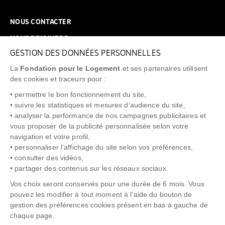
NOUS CONTACTER
NOUS REJOINDRE
GESTION DES DONNÉES PERSONNELLES
FAQ
La
Fondation pour le Logement
et ses partenaires utilisent
NEWSLETTER
des cookies et traceurs pour :
• permettre le bon fonctionnement du site,
• suivre les statistiques et mesures d’audience du site,
• analyser la performance de nos campagnes publicitaires et
vous proposer de la publicité personnalisée selon votre
"Allô Prévention Expulsion"
0805 299 049
navigation et votre profil,
• personnaliser l’affichage du site selon vos préférences,
• consulter des vidéos,
• partager des contenus sur les réseaux sociaux.
Vos choix seront conservés pour une durée de 6 mois. Vous
pouvez les modifier à tout moment à l’aide du bouton de
gestion des préférences cookies présent en bas à gauche de
chaque page.