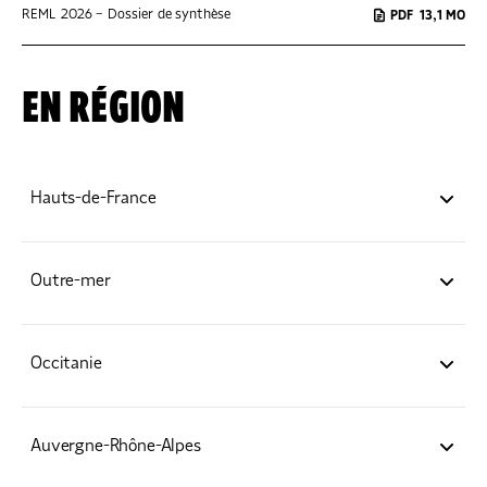
REML 2026 – Dossier de synthèse
PDF
13,1 MO
EN RÉGION
Hauts-de-France
Municipales 2026 : six ans pour lutter contre le mal-
logement
Outre-mer
Éclairage régional
Éclairage régional : le mal-logement dans les Outre-mer.
Éclairage régional : le mal-logement à La Réunion –
Occitanie
synthèse
Éclairage régional : Synthèse
Éclairage régional : le mal-logement à la Réunion
Éclairage régional : l’étude
Auvergne-Rhône-Alpes