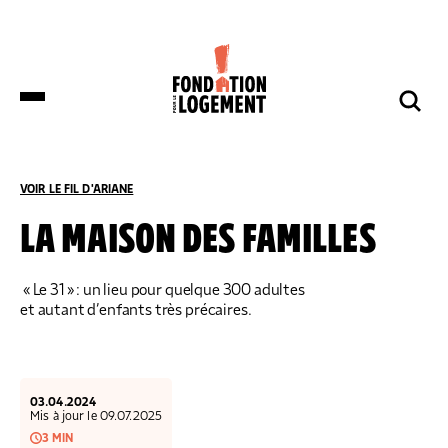
LA FONDATION
NOS COMBATS
COMPRENDRE
NOUS SOUTENIR
ET S’INFORMER
VOIR LE FIL D'ARIANE
ACCUEIL
COMPRENDRE ET S’INFORMER
NOS ACTUALITÉS
LA MAISON DES FAMILLES
DES DÉPUTÉS DE HUIT GROUPES
« Le 31 » : un lieu pour quelque 300 adultes
NOTRE ORGANISATION
IMPACTS ET SUCCÈS
NOUS SOUTENIR
POLITIQUES DÉPOSENT UNE
et autant d’enfants très précaires.
PROPOSITION DE LOI SUR LES
LOGEMENTS BOUILLOIRES INITIÉE PAR
LA FONDATION POUR LE LOGEMENT
NOTRE ORGANISATION
IMPACTS ET SUCCÈS
DONNER
NOS ACTUALITÉS
NOS IMPLANTATIONS RÉGIONALES
PRODUIRE DU LOGEMENT SOCIAL
DON RÉGULIER
03.04.2024
TRANSMETTRE SON PATRIMOINE
NOS PUBLICATIONS
Mis à jour le 09.07.2025
NOS COMPTES
LUTTER CONTRE L’HABITAT INDIGNE
DON PONCTUEL
3 MIN
PHILANTHROPIE