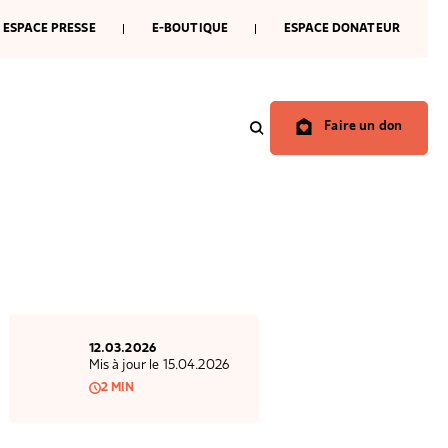
ESPACE PRESSE
E-BOUTIQUE
ESPACE DONATEUR
Faire un don
ondations abritées
enir l’engagement des habitants
événements
dre l’accès aux droits
rejoindre
er les moyens d’agir
12.03.2026
Mis à jour le 15.04.2026
2 MIN