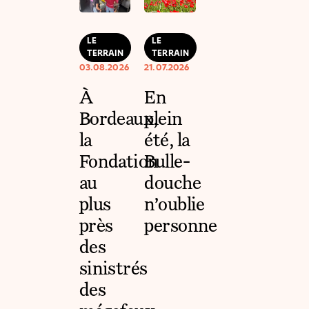
LE
LE
TERRAIN
TERRAIN
03.08.2026
21.07.2026
À
En
Bordeaux,
plein
la
été, la
Fondation
Bulle-
au
douche
plus
n’oublie
près
personne
des
sinistrés
des