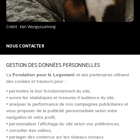
Crédit : Ken Wongyoukhong
NOUS CONTACTER
NOUS REJOINDRE
GESTION DES DONNÉES PERSONNELLES
FAQ
La
Fondation pour le Logement
et ses partenaires utilisent
NEWSLETTER
des cookies et traceurs pour :
• permettre le bon fonctionnement du site,
• suivre les statistiques et mesures d’audience du site,
• analyser la performance de nos campagnes publicitaires et
vous proposer de la publicité personnalisée selon votre
"Allô Prévention Expulsion"
0805 299 049
navigation et votre profil,
• personnaliser l’affichage du site selon vos préférences,
• consulter des vidéos,
• partager des contenus sur les réseaux sociaux.