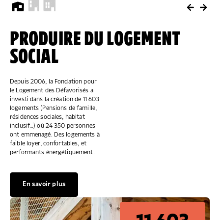
PRODUIRE DU LOGEMENT
"ALLÔ PRÉVENTION
ACCUEILLIR,
SOCIAL
EXPULSION"
ACCOMPAGNER, LOGER
Depuis 2006, la Fondation pour
Pour informer, conseiller et
Depuis 2006, la Fondation pour
le Logement des Défavorisés a
orienter ceux qui en ont besoin.
le Logement des Défavorisés a
investi dans la création de 11 603
Si vous êtes en difficulté : 0805
financé 138 accueils de jour
logements (Pensions de famille,
299 049 ou
partout en France qui accueillent,
résidences sociales, habitat
contactape@fondationpourlelogement.fr
accompagnent et orientent vers
.
inclusif…) où 24 350 personnes
le logement les personnes les
ont emmenagé. Des logements à
plus démunies.
faible loyer, confortables, et
Nous contacter
performants énergétiquement.
En savoir plus
1 300
En savoir plus
560
appelants par an