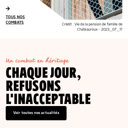
COMBATS
TOUS NOS
COMBATS
Crédit : Pierre Faure
TOUS NOS
COMBATS
Crédit : Vie de la pension de famille de
Chateauroux - 2023_07_17
Un combat en héritage
CHAQUE JOUR,
REFUSONS
L'INACCEPTABLE
Voir toutes nos actualités