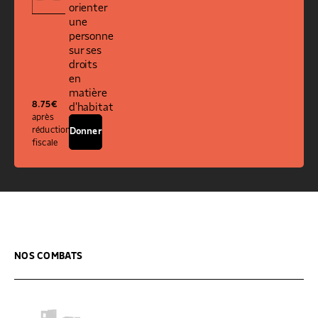
orienter
une
personne
sur ses
droits
en
matière
8.75
€
d'habitat
après
réduction
Donner
fiscale
NOS COMBATS