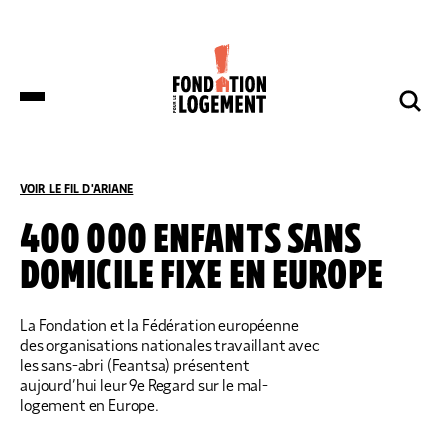
LA FONDATION
NOS COMBATS
COMPRENDRE
NOUS SOUTENIR
ET S’INFORMER
VOIR LE FIL D'ARIANE
ACCUEIL
COMPRENDRE ET S’INFORMER
NOS ACTUALITÉS
400 000 ENFANTS SANS
DOMICILE FIXE EN EUROPE
DES DÉPUTÉS DE HUIT GROUPES
NOTRE ORGANISATION
IMPACTS ET SUCCÈS
NOUS SOUTENIR
POLITIQUES DÉPOSENT UNE
PROPOSITION DE LOI SUR LES
LOGEMENTS BOUILLOIRES INITIÉE PAR
La Fondation et la Fédération européenne
LA FONDATION POUR LE LOGEMENT
des organisations nationales travaillant avec
NOTRE ORGANISATION
IMPACTS ET SUCCÈS
les sans-abri (Feantsa) présentent
DONNER
NOS ACTUALITÉS
aujourd’hui leur 9e Regard sur le mal-
NOS IMPLANTATIONS RÉGIONALES
PRODUIRE DU LOGEMENT SOCIAL
DON RÉGULIER
logement en Europe.
TRANSMETTRE SON PATRIMOINE
NOS PUBLICATIONS
NOS COMPTES
LUTTER CONTRE L’HABITAT INDIGNE
DON PONCTUEL
PHILANTHROPIE