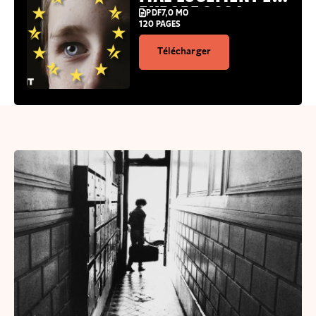
EUROPE 2024
PDF
7,0 MO
120 PAGES
Télécharger