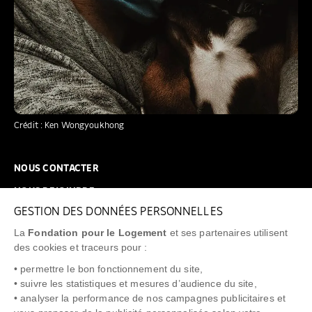
Crédit : Ken Wongyoukhong
NOUS CONTACTER
NOUS REJOINDRE
GESTION DES DONNÉES PERSONNELLES
FAQ
La
Fondation pour le Logement
et ses partenaires utilisent
NEWSLETTER
des cookies et traceurs pour :
• permettre le bon fonctionnement du site,
• suivre les statistiques et mesures d’audience du site,
• analyser la performance de nos campagnes publicitaires et