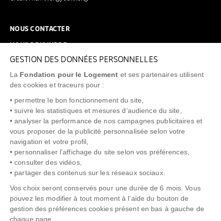
NOUS CONTACTER
NOUS REJOINDRE
GESTION DES DONNÉES PERSONNELLES
FAQ
La
Fondation pour le Logement
et ses partenaires utilisent
NEWSLETTER
des cookies et traceurs pour :
• permettre le bon fonctionnement du site,
• suivre les statistiques et mesures d’audience du site,
• analyser la performance de nos campagnes publicitaires et
vous proposer de la publicité personnalisée selon votre
"Allô Prévention Expulsion"
0805 299 049
navigation et votre profil,
• personnaliser l’affichage du site selon vos préférences,
• consulter des vidéos,
• partager des contenus sur les réseaux sociaux.
Vos choix seront conservés pour une durée de 6 mois. Vous
pouvez les modifier à tout moment à l’aide du bouton de
gestion des préférences cookies présent en bas à gauche de
chaque page.