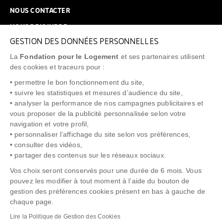
NOUS CONTACTER
NOUS REJOINDRE
GESTION DES DONNÉES PERSONNELLES
FAQ
La
Fondation pour le Logement
et ses partenaires utilisent
NEWSLETTER
des cookies et traceurs pour :
• permettre le bon fonctionnement du site,
• suivre les statistiques et mesures d’audience du site,
• analyser la performance de nos campagnes publicitaires et
vous proposer de la publicité personnalisée selon votre
"Allô Prévention Expulsion"
0805 299 049
navigation et votre profil,
• personnaliser l’affichage du site selon vos préférences,
• consulter des vidéos,
• partager des contenus sur les réseaux sociaux.
Vos choix seront conservés pour une durée de 6 mois. Vous
pouvez les modifier à tout moment à l’aide du bouton de
gestion des préférences cookies présent en bas à gauche de
chaque page.
NOTICE LÉGALE
POLITIQUE DE PROTECTION DES DONNÉES
Lire la Politique de Gestion des Cookies
POLITIQUE COOKIES
CRÉDITS