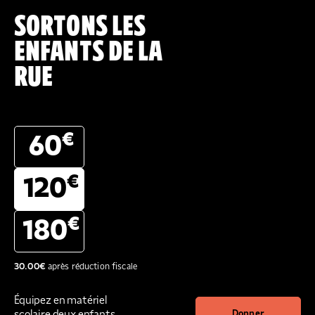
SORTONS LES
ENFANTS DE LA
RUE
€
60
€
120
€
180
30.00
€
après réduction fiscale
Équipez en matériel
scolaire deux enfants
Donner