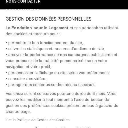
NOUS CONTACTER
NOUS REJOINDRE
GESTION DES DONNÉES PERSONNELLES
FAQ
La
Fondation pour le Logement
et ses partenaires utilisent
NEWSLETTER
des cookies et traceurs pour :
• permettre le bon fonctionnement du site,
• suivre les statistiques et mesures d’audience du site,
• analyser la performance de nos campagnes publicitaires et
vous proposer de la publicité personnalisée selon votre
"Allô Prévention Expulsion"
0805 299 049
navigation et votre profil,
• personnaliser l’affichage du site selon vos préférences,
• consulter des vidéos,
• partager des contenus sur les réseaux sociaux.
Vos choix seront conservés pour une durée de 6 mois. Vous
pouvez les modifier à tout moment à l’aide du bouton de
gestion des préférences cookies présent en bas à gauche de
chaque page.
NOTICE LÉGALE
POLITIQUE DE PROTECTION DES DONNÉES
Lire la Politique de Gestion des Cookies
POLITIQUE COOKIES
CRÉDITS