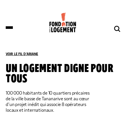
LA FONDATION
NOS COMBATS
COMPRENDRE
NOUS SOUTENIR
ET S’INFORMER
VOIR LE FIL D'ARIANE
ACCUEIL
COMPRENDRE ET S’INFORMER
TOUS LES ARTICLES
UN LOGEMENT DIGNE POUR
TOUS
DES DÉPUTÉS DE HUIT GROUPES
NOTRE ORGANISATION
IMPACTS ET SUCCÈS
NOUS SOUTENIR
POLITIQUES DÉPOSENT UNE
PROPOSITION DE LOI SUR LES
LOGEMENTS BOUILLOIRES INITIÉE PAR
100 000 habitants de 10 quartiers précaires
LA FONDATION POUR LE LOGEMENT
de la ville basse de Tananarive sont au cœur
NOTRE ORGANISATION
IMPACTS ET SUCCÈS
d’un projet inédit qui associe 8 opérateurs
DONNER
NOS ACTUALITÉS
locaux et internationaux.
NOS IMPLANTATIONS RÉGIONALES
PRODUIRE DU LOGEMENT SOCIAL
DON RÉGULIER
TRANSMETTRE SON PATRIMOINE
NOS PUBLICATIONS
NOS COMPTES
LUTTER CONTRE L’HABITAT INDIGNE
DON PONCTUEL
PHILANTHROPIE