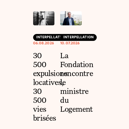
INTERPELLATION
INTERPELLATION
06.08.2026
10.07.2026
30
La
500
Fondation
expulsions
rencontre
locatives,
le
30
ministre
500
du
vies
Logement
brisées