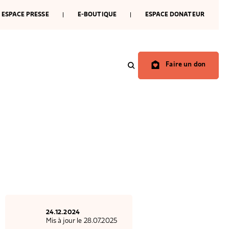
ESPACE PRESSE
E-BOUTIQUE
ESPACE DONATEUR
Faire un don
ondations abritées
enir l’engagement des habitants
événements
dre l’accès aux droits
rejoindre
er les moyens d’agir
24.12.2024
Mis à jour le 28.07.2025